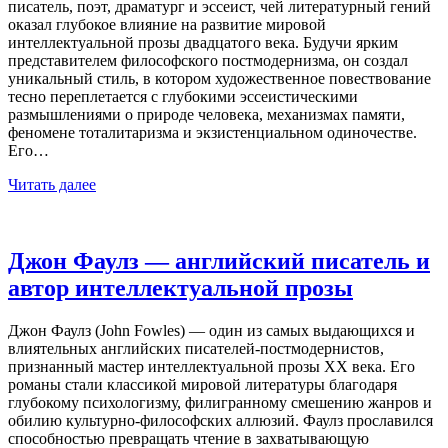
писатель, поэт, драматург и эссеист, чей литературный гений
оказал глубокое влияние на развитие мировой
интеллектуальной прозы двадцатого века. Будучи ярким
представителем философского постмодернизма, он создал
уникальный стиль, в котором художественное повествование
тесно переплетается с глубокими эссеистическими
размышлениями о природе человека, механизмах памяти,
феномене тоталитаризма и экзистенциальном одиночестве.
Его…
Читать далее
Джон Фаулз — английский писатель и
автор интеллектуальной прозы
Джон Фаулз (John Fowles) — один из самых выдающихся и
влиятельных английских писателей-постмодернистов,
признанный мастер интеллектуальной прозы XX века. Его
романы стали классикой мировой литературы благодаря
глубокому психологизму, филигранному смешению жанров и
обилию культурно-философских аллюзий. Фаулз прославился
способностью превращать чтение в захватывающую