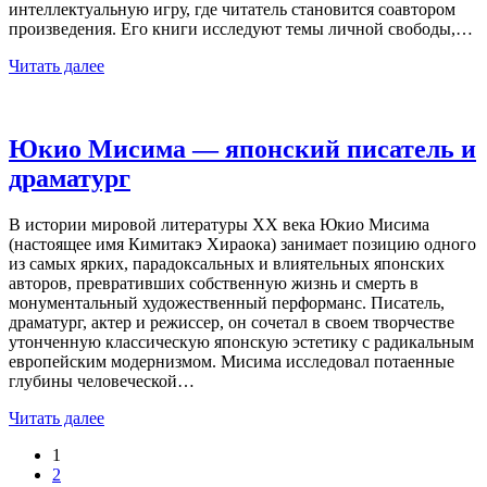
интеллектуальную игру, где читатель становится соавтором
произведения. Его книги исследуют темы личной свободы,…
Читать далее
Юкио Мисима — японский писатель и
драматург
В истории мировой литературы XX века Юкио Мисима
(настоящее имя Кимитакэ Хираока) занимает позицию одного
из самых ярких, парадоксальных и влиятельных японских
авторов, превративших собственную жизнь и смерть в
монументальный художественный перформанс. Писатель,
драматург, актер и режиссер, он сочетал в своем творчестве
утонченную классическую японскую эстетику с радикальным
европейским модернизмом. Мисима исследовал потаенные
глубины человеческой…
Читать далее
1
2