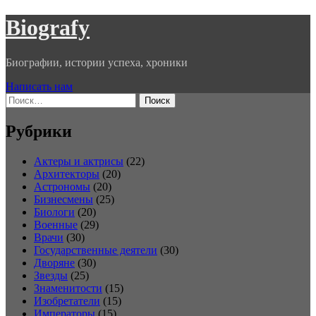
Перейти
Biografy
к
содержимому
Биографии, истории успеха, хроники
Написать нам
Найти:
Рубрики
Актеры и актрисы
(22)
Архитекторы
(20)
Астрономы
(20)
Бизнесмены
(25)
Биологи
(20)
Военные
(29)
Врачи
(30)
Государственные деятели
(30)
Дворяне
(30)
Звезды
(25)
Знаменитости
(15)
Изобретатели
(15)
Императоры
(15)