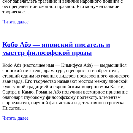
смог запечатлеть трагедию и величие народного подвига с
беспрецедентной окопной правдой. Его монументальное
творческое…
Читать далее
Кобо Абэ — японский писатель и
мастер философской прозы
Кобо Абэ (настоящее имя — Кимифуса Абэ) — выдающийся
японский писатель, драматург, сценарист и изобретатель,
ставший одним из главных лидеров послевоенного японского
авангарда. Его творчество называют мостом между японской
культурной традицией и европейским модернизмом Кафки,
Сартра и Камю. Романы Абэ получили всемирное признание
благодаря глубокому философскому подтексту, элементам
сюрреализма, научной фантастики и детективного гротеска.
Писатель…
Читать далее