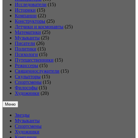
Исследователи
(15)
Историки
(15)
Компании
(22)
Конструкторы
(25)
Летчики и космонавты
(25)
Математики
(25)
Музыканты
(25)
Писатели
(26)
Политики
(15)
Психологи
(15)
Путешественники
(15)
Режиссеры
(15)
Священнослужители
(15)
Скульпторы
(15)
Спортсмены
(15)
Философы
(15)
Художники
(20)
Меню
Звезды
Музыканты
Спортсмены
Художники
Компании