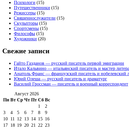
Психологи
(15)
Путешественники
(15)
Режиссеры
(15)
Священнослужители
(15)
Скульпторы
(15)
Спортсмены
(15)
Философы
(15)
Художники
(20)
Свежие записи
Гайто Газданов — русский писатель первой эмиграции
Итало Кальвино — итальянский писатель и мастер литер
Анатоль Франс — французский писатель и нобелевский л
Юрий Олеша — русский писатель и драматург
Василий Гроссман — писатель и военный корреспондент
Август 2026
Пн
Вт
Ср
Чт
Пт
Сб
Вс
1
2
3
4
5
6
7
8
9
10
11
12
13
14
15
16
17
18
19
20
21
22
23