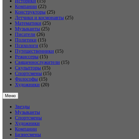
Историки
(15)
Компании
(22)
Конструкторы
(25)
Летчики и космонавты
(25)
Математики
(25)
Музыканты
(25)
Писатели
(26)
Политики
(15)
Психологи
(15)
Путешественники
(15)
Режиссеры
(15)
Священнослужители
(15)
Скульпторы
(15)
Спортсмены
(15)
Философы
(15)
Художники
(20)
Меню
Звезды
Музыканты
Спортсмены
Художники
Компании
Бизнесмены