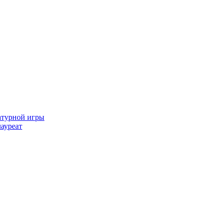
атурной игры
ауреат