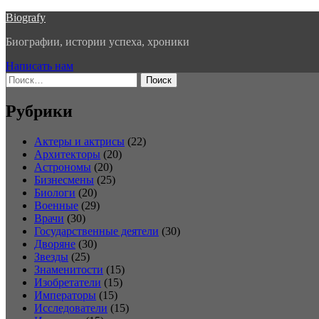
Перейти
Biografy
к
Биографии, истории успеха, хроники
содержимому
Написать нам
Найти:
Рубрики
Актеры и актрисы
(22)
Архитекторы
(20)
Астрономы
(20)
Бизнесмены
(25)
Биологи
(20)
Военные
(29)
Врачи
(30)
Государственные деятели
(30)
Дворяне
(30)
Звезды
(25)
Знаменитости
(15)
Изобретатели
(15)
Императоры
(15)
Исследователи
(15)