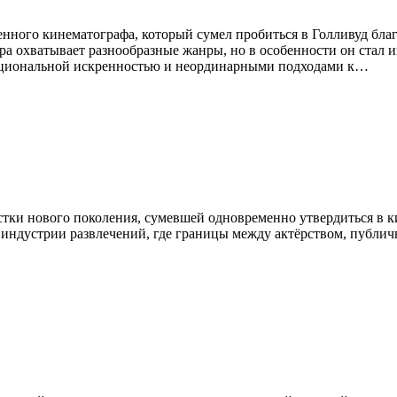
нного кинематографа, который сумел пробиться в Голливуд благо
а охватывает разнообразные жанры, но в особенности он стал из
оциональной искренностью и неординарными подходами к…
стки нового поколения, сумевшей одновременно утвердиться в к
в индустрии развлечений, где границы между актёрством, публи