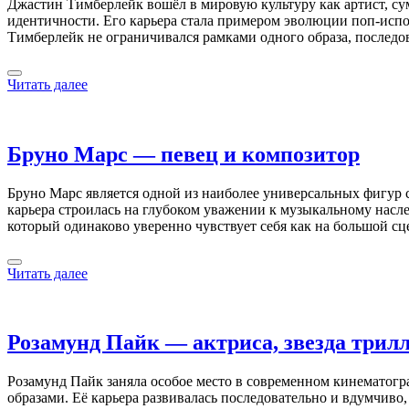
Джастин Тимберлейк вошёл в мировую культуру как артист, с
идентичности. Его карьера стала примером эволюции поп-испол
Тимберлейк не ограничивался рамками одного образа, послед
Читать далее
Бруно Марс — певец и композитор
Бруно Марс является одной из наиболее универсальных фигур 
карьера строилась на глубоком уважении к музыкальному насл
который одинаково уверенно чувствует себя как на большой сц
Читать далее
Розамунд Пайк — актриса, звезда трил
Розамунд Пайк заняла особое место в современном кинематогр
образами. Её карьера развивалась последовательно и вдумчиво