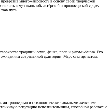
 превратив многожанровость в основу своей творческой
ствовать в музыкальной, актёрской и продюсерской среде.
Начав путь…
ворчестве традиции соула, фанка, попа и ритм-н-блюза. Его
 ожиданиям современной аудитории. Марс стал артистом,
льными триллерами и психологически сложными женскими
 устойчивую репутацию исполнительницы, способной работать с