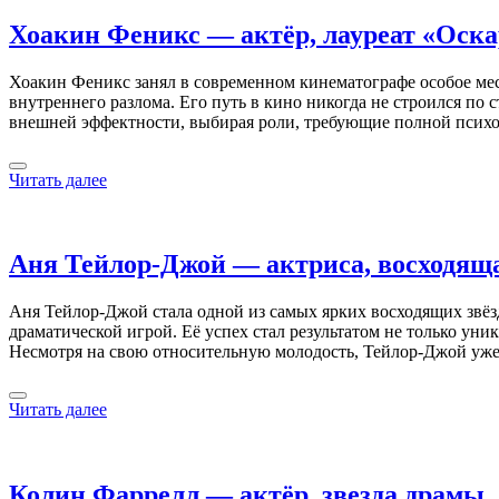
Хоакин Феникс — актёр, лауреат «Оска
Хоакин Феникс занял в современном кинематографе особое мест
внутреннего разлома. Его путь в кино никогда не строился по
внешней эффектности, выбирая роли, требующие полной псих
Читать далее
Аня Тейлор-Джой — актриса, восходяща
Аня Тейлор-Джой стала одной из самых ярких восходящих звёзд
драматической игрой. Её успех стал результатом не только уни
Несмотря на свою относительную молодость, Тейлор-Джой уж
Читать далее
Колин Фаррелл — актёр, звезда драмы