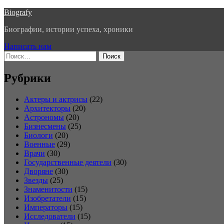
Перейти
Biografy
к
Биографии, истории успеха, хроники
содержимому
Написать нам
Найти:
Рубрики
Актеры и актрисы
(22)
Архитекторы
(20)
Астрономы
(20)
Бизнесмены
(25)
Биологи
(20)
Военные
(29)
Врачи
(30)
Государственные деятели
(30)
Дворяне
(30)
Звезды
(25)
Знаменитости
(15)
Изобретатели
(15)
Императоры
(15)
Исследователи
(15)