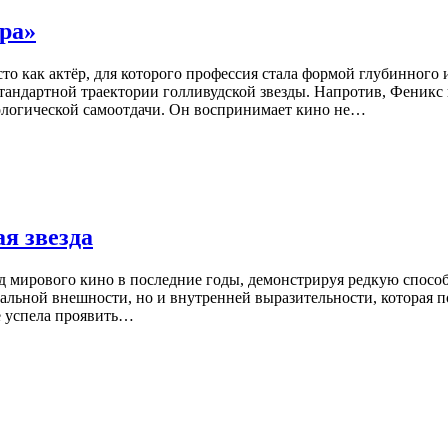
ра»
о как актёр, для которого профессия стала формой глубинного 
 стандартной траектории голливудской звезды. Напротив, Феникс
ологической самоотдачи. Он воспринимает кино не…
я звезда
 мирового кино в последние годы, демонстрируя редкую способн
кальной внешности, но и внутренней выразительности, которая п
е успела проявить…