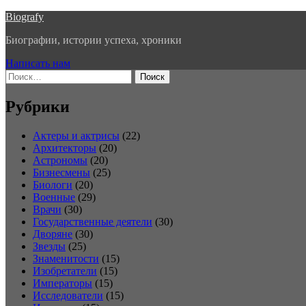
Перейти
Biografy
к
Биографии, истории успеха, хроники
содержимому
Написать нам
Найти:
Рубрики
Актеры и актрисы
(22)
Архитекторы
(20)
Астрономы
(20)
Бизнесмены
(25)
Биологи
(20)
Военные
(29)
Врачи
(30)
Государственные деятели
(30)
Дворяне
(30)
Звезды
(25)
Знаменитости
(15)
Изобретатели
(15)
Императоры
(15)
Исследователи
(15)