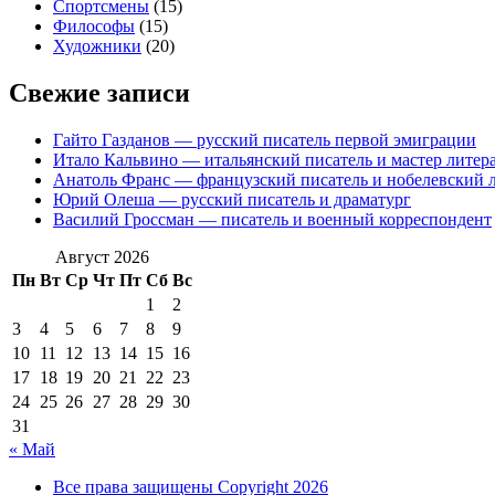
Спортсмены
(15)
Философы
(15)
Художники
(20)
Свежие записи
Гайто Газданов — русский писатель первой эмиграции
Итало Кальвино — итальянский писатель и мастер литер
Анатоль Франс — французский писатель и нобелевский л
Юрий Олеша — русский писатель и драматург
Василий Гроссман — писатель и военный корреспондент
Август 2026
Пн
Вт
Ср
Чт
Пт
Сб
Вс
1
2
3
4
5
6
7
8
9
10
11
12
13
14
15
16
17
18
19
20
21
22
23
24
25
26
27
28
29
30
31
« Май
Все права защищены Copyright 2026