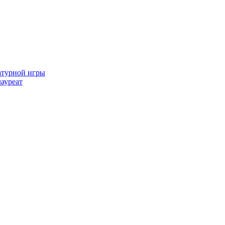
атурной игры
ауреат