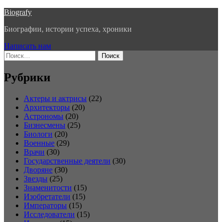
Перейти
Biografy
к
Биографии, истории успеха, хроники
содержимому
Написать нам
Найти:
Рубрики
Актеры и актрисы
(22)
Архитекторы
(20)
Астрономы
(20)
Бизнесмены
(25)
Биологи
(20)
Военные
(29)
Врачи
(30)
Государственные деятели
(30)
Дворяне
(30)
Звезды
(25)
Знаменитости
(15)
Изобретатели
(15)
Императоры
(15)
Исследователи
(15)