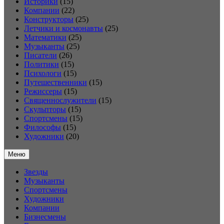
Историки
(15)
Компании
(22)
Конструкторы
(25)
Летчики и космонавты
(25)
Математики
(25)
Музыканты
(25)
Писатели
(26)
Политики
(15)
Психологи
(15)
Путешественники
(15)
Режиссеры
(15)
Священнослужители
(15)
Скульпторы
(15)
Спортсмены
(15)
Философы
(15)
Художники
(20)
Меню
Звезды
Музыканты
Спортсмены
Художники
Компании
Бизнесмены