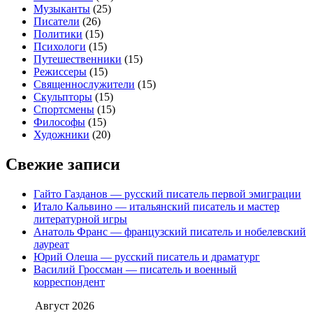
Музыканты
(25)
Писатели
(26)
Политики
(15)
Психологи
(15)
Путешественники
(15)
Режиссеры
(15)
Священнослужители
(15)
Скульпторы
(15)
Спортсмены
(15)
Философы
(15)
Художники
(20)
Свежие записи
Гайто Газданов — русский писатель первой эмиграции
Итало Кальвино — итальянский писатель и мастер
литературной игры
Анатоль Франс — французский писатель и нобелевский
лауреат
Юрий Олеша — русский писатель и драматург
Василий Гроссман — писатель и военный
корреспондент
Август 2026