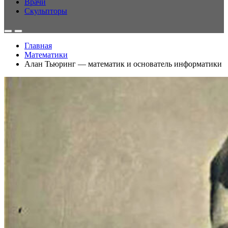
Врачи
Скульпторы
Главная
Математики
Алан Тьюринг — математик и основатель информатики