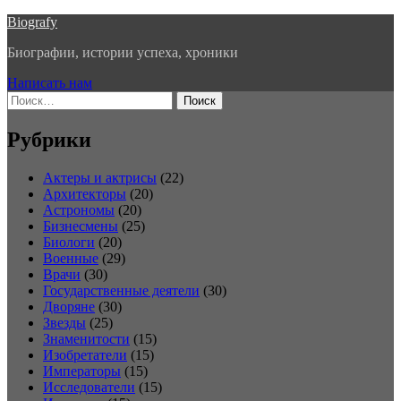
Перейти
Biografy
к
Биографии, истории успеха, хроники
содержимому
Написать нам
Найти:
Рубрики
Актеры и актрисы
(22)
Архитекторы
(20)
Астрономы
(20)
Бизнесмены
(25)
Биологи
(20)
Военные
(29)
Врачи
(30)
Государственные деятели
(30)
Дворяне
(30)
Звезды
(25)
Знаменитости
(15)
Изобретатели
(15)
Императоры
(15)
Исследователи
(15)