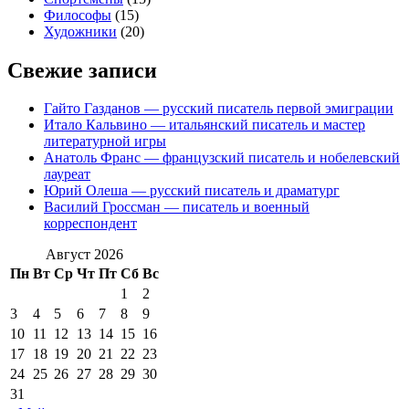
Философы
(15)
Художники
(20)
Свежие записи
Гайто Газданов — русский писатель первой эмиграции
Итало Кальвино — итальянский писатель и мастер
литературной игры
Анатоль Франс — французский писатель и нобелевский
лауреат
Юрий Олеша — русский писатель и драматург
Василий Гроссман — писатель и военный
корреспондент
Август 2026
Пн
Вт
Ср
Чт
Пт
Сб
Вс
1
2
3
4
5
6
7
8
9
10
11
12
13
14
15
16
17
18
19
20
21
22
23
24
25
26
27
28
29
30
31