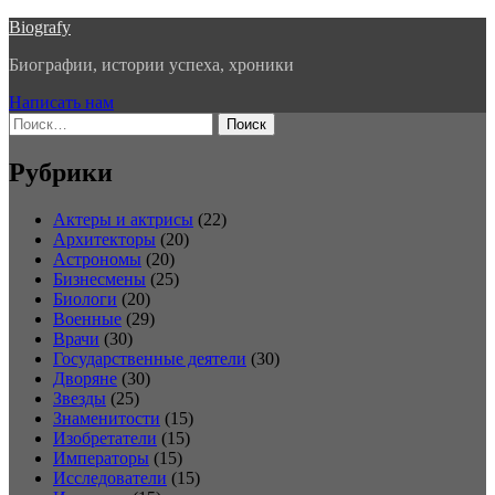
Перейти
Biografy
к
Биографии, истории успеха, хроники
содержимому
Написать нам
Найти:
Рубрики
Актеры и актрисы
(22)
Архитекторы
(20)
Астрономы
(20)
Бизнесмены
(25)
Биологи
(20)
Военные
(29)
Врачи
(30)
Государственные деятели
(30)
Дворяне
(30)
Звезды
(25)
Знаменитости
(15)
Изобретатели
(15)
Императоры
(15)
Исследователи
(15)