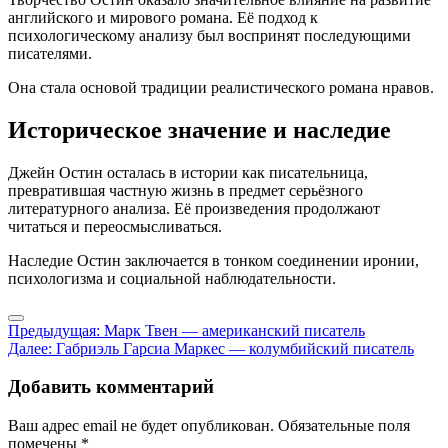
английского и мирового романа. Её подход к
психологическому анализу был воспринят последующими
писателями.
Она стала основой традиции реалистического романа нравов.
Историческое значение и наследие
Джейн Остин осталась в истории как писательница,
превратившая частную жизнь в предмет серьёзного
литературного анализа. Её произведения продолжают
читаться и переосмысливаться.
Наследие Остин заключается в тонком соединении иронии,
психологизма и социальной наблюдательности.
Навигация
Предыдущая:
Марк Твен — американский писатель
Далее:
Габриэль Гарсиа Маркес — колумбийский писатель
по
записям
Добавить комментарий
Ваш адрес email не будет опубликован.
Обязательные поля
помечены
*