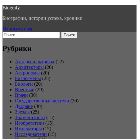
Перейти
Biografy
к
Биографии, истории успеха, хроники
содержимому
Написать нам
Найти:
Рубрики
Актеры и актрисы
(22)
Архитекторы
(20)
Астрономы
(20)
Бизнесмены
(25)
Биологи
(20)
Военные
(29)
Врачи
(30)
Государственные деятели
(30)
Дворяне
(30)
Звезды
(25)
Знаменитости
(15)
Изобретатели
(15)
Императоры
(15)
Исследователи
(15)