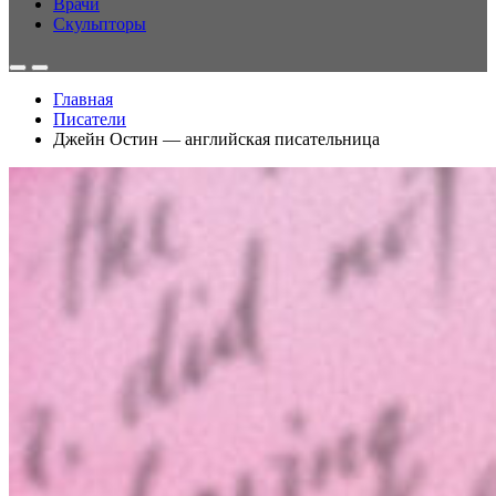
Врачи
Скульпторы
Главная
Писатели
Джейн Остин — английская писательница