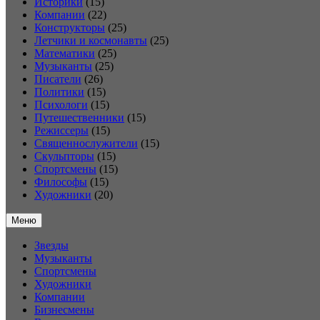
Историки
(15)
Компании
(22)
Конструкторы
(25)
Летчики и космонавты
(25)
Математики
(25)
Музыканты
(25)
Писатели
(26)
Политики
(15)
Психологи
(15)
Путешественники
(15)
Режиссеры
(15)
Священнослужители
(15)
Скульпторы
(15)
Спортсмены
(15)
Философы
(15)
Художники
(20)
Меню
Звезды
Музыканты
Спортсмены
Художники
Компании
Бизнесмены