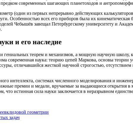
ся предком современных шагающих планетоходов и антропоморфн
метр (один из первых непрерывно действующих калькуляторов)
и. Особенностью всех его приборов была их кинематическая бе
делей Чебышёв завещал Петербургскому университету и Академи
.
уки и его наследие
и гениальных теорем и механизмов, а мощную научную школу, к
лима современная наука: теорию цепей Маркова, основы теории 
суры, отличавшийся жесткой научной строгостью, отсутствием 
ого интеллекта, системах численного моделирования и инженер
стижные премии и медали, вручаемые за выдающиеся открытия в
м, что истинная сила науки заключается в неразрывном единств
неевклидовой геометрии
тых задач