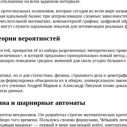
 отклонение на всем заданном интервале.
сс ортогональных полиномов, которые сегодня во всем мире на
ивая идеальный баланс при аппроксимации сложных зависимосте
слительной математике, компьютерной графике, цифровой обра
ы могут служить идеальным лекалом для оптимизации реальных 
еории вероятностей
тей, превратив её из набора разрозненных эмпирических прав
 величинах», в которой предложил принципиально новый метод д
ывающую поведение средних значений для сколь угодно большог
матики, но и для статистики, физики, страхового дела и демогр
кая формулировка объединила их в общую, универсальную законо
 его ученики Андрей Марков и Александр Ляпунов позже доказ
лиза данных.
ина и шарнирные автоматы
нтеза механизмов. Он разработал строгие математические крит
 бюро того времени. Пользуясь своими формулами, Чебышёв лич
оходящая машина» — первый в мире шагающий робот, имитирую