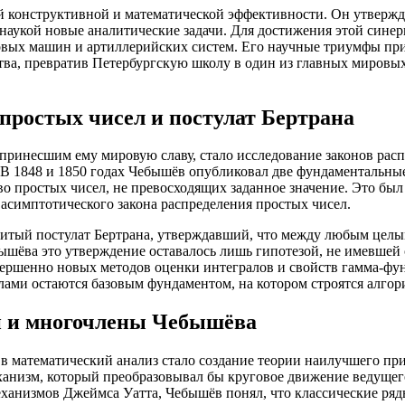
 конструктивной и математической эффективности. Он утвержда
 наукой новые аналитические задачи. Для достижения этой сине
вых машин и артиллерийских систем. Его научные триумфы при
тва, превратив Петербургскую школу в один из главных мировых
простых чисел и постулат Бертрана
несшим ему мировую славу, стало исследование законов распре
 В 1848 и 1850 годах Чебышёв опубликовал две фундаментальные
 простых чисел, не превосходящих заданное значение. Это был 
асимптотического закона распределения простых чисел.
нитый постулат Бертрана, утверждавший, что между любым целы
бышёва это утверждение оставалось лишь гипотезой, не имевшей
овершенно новых методов оценки интегралов и свойств гамма-ф
лами остаются базовым фундаментом, на котором строятся алг
й и многочлены Чебышёва
 математический анализ стало создание теории наилучшего пр
еханизм, который преобразовывал бы круговое движение ведуще
анизмов Джеймса Уатта, Чебышёв понял, что классические ряды