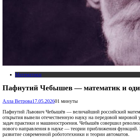
Математики
Пафнутий Чебышев — математик и один
Алла Ветрова
17.05.2026
0
1 минуты
Пафнутий Львович Чебышёв — величайший российский математ
открытия вывели отечественную науку на передовой мировой 
задач практики и машиностроения. Чебышёв совершил революц
нового направления в науке — теории приближения функций. 
развитие современной робототехники и теории автоматов.