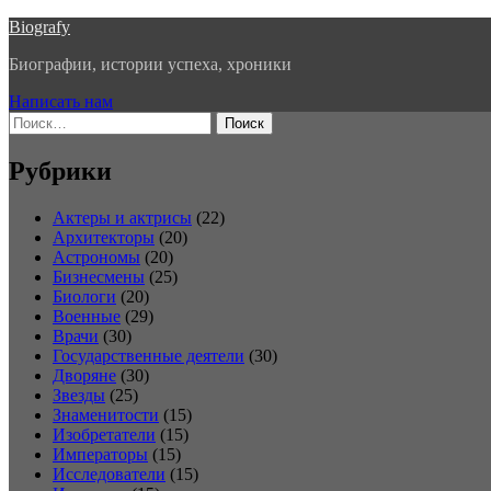
Перейти
Biografy
к
Биографии, истории успеха, хроники
содержимому
Написать нам
Найти:
Рубрики
Актеры и актрисы
(22)
Архитекторы
(20)
Астрономы
(20)
Бизнесмены
(25)
Биологи
(20)
Военные
(29)
Врачи
(30)
Государственные деятели
(30)
Дворяне
(30)
Звезды
(25)
Знаменитости
(15)
Изобретатели
(15)
Императоры
(15)
Исследователи
(15)