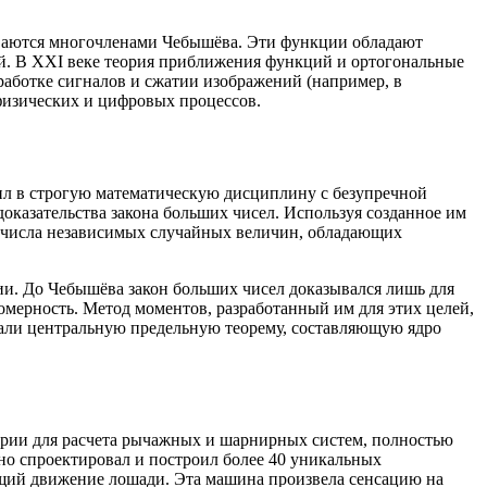
зываются многочленами Чебышёва. Эти функции обладают
й. В XXI веке теория приближения функций и ортогональные
ботке сигналов и сжатии изображений (например, в
физических и цифровых процессов.
ил в строгую математическую дисциплину с безупречной
оказательства закона больших чисел. Используя созданное им
о числа независимых случайных величин, обладающих
афии. До Чебышёва закон больших чисел доказывался лишь для
мерность. Метод моментов, разработанный им для этих целей,
али центральную предельную теорему, составляющую ядро
ерии для расчета рычажных и шарнирных систем, полностью
но спроектировал и построил более 40 уникальных
щий движение лошади. Эта машина произвела сенсацию на