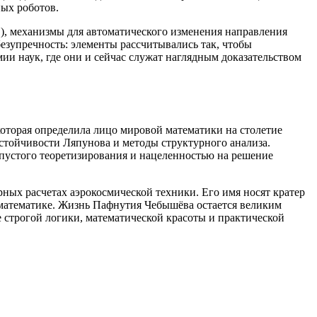
ых роботов.
, механизмы для автоматического изменения направления
зупречность: элементы рассчитывались так, чтобы
и наук, где они и сейчас служат наглядным доказательством
оторая определила лицо мировой математики на столетие
устойчивости Ляпунова и методы структурного анализа.
пустого теоретизирования и нацеленностью на решение
ных расчетах аэрокосмической техники. Его имя носят кратер
 математике. Жизнь Пафнутия Чебышёва остается великим
е строгой логики, математической красоты и практической