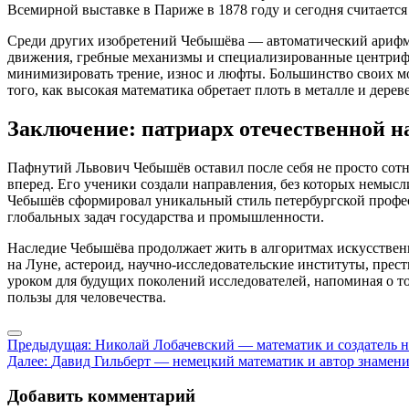
Всемирной выставке в Париже в 1878 году и сегодня считает
Среди других изобретений Чебышёва — автоматический арифмо
движения, гребные механизмы и специализированные центрифуг
минимизировать трение, износ и люфты. Большинство своих мо
того, как высокая математика обретает плоть в металле и дереве
Заключение: патриарх отечественной на
Пафнутий Львович Чебышёв оставил после себя не просто сотн
вперед. Его ученики создали направления, без которых немыс
Чебышёв сформировал уникальный стиль петербургской профес
глобальных задач государства и промышленности.
Наследие Чебышёва продолжает жить в алгоритмах искусственн
на Луне, астероид, научно-исследовательские институты, пре
уроком для будущих поколений исследователей, напоминая о то
пользы для человечества.
Навигация
Предыдущая:
Николай Лобачевский — математик и создатель 
Далее:
Давид Гильберт — немецкий математик и автор знамени
по
записям
Добавить комментарий