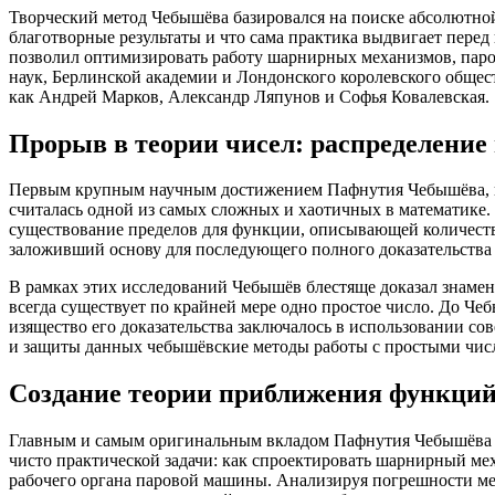
Творческий метод Чебышёва базировался на поиске абсолютной
благотворные результаты и что сама практика выдвигает перед
позволил оптимизировать работу шарнирных механизмов, паро
наук, Берлинской академии и Лондонского королевского общес
как Андрей Марков, Александр Ляпунов и Софья Ковалевская.
Прорыв в теории чисел: распределение 
Первым крупным научным достижением Пафнутия Чебышёва, при
считалась одной из самых сложных и хаотичных в математике.
существование пределов для функции, описывающей количество
заложивший основу для последующего полного доказательства 
В рамках этих исследований Чебышёв блестяще доказал знаме
всегда существует по крайней мере одно простое число. До Че
изящество его доказательства заключалось в использовании с
и защиты данных чебышёвские методы работы с простыми чис
Создание теории приближения функци
Главным и самым оригинальным вкладом Пафнутия Чебышёва в
чисто практической задачи: как спроектировать шарнирный м
рабочего органа паровой машины. Анализируя погрешности мех