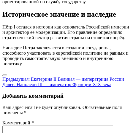
ориентированной на службу государству.
Историческое значение и наследие
Пётр I остался в истории как основатель Российской империи
и архитектор её модернизации. Его правление определило
стратегический вектор развития страны на столетия вперёд.
Наследие Петра заключается в создании государства,
способного участвовать в европейской политике на равных и
проводить самостоятельную внешнюю и внутреннюю
политику.
Навигация
Предыдущая:
Екатерина II Великая — императрица России
Далее:
Наполеон III — император Франции XIX века
по
записям
Добавить комментарий
Ваш адрес email не будет опубликован.
Обязательные поля
помечены
*
Комментарий
*