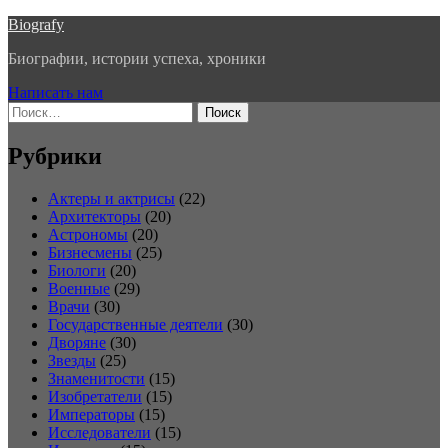
Перейти
Biografy
к
Биографии, истории успеха, хроники
содержимому
Написать нам
Найти:
Рубрики
Актеры и актрисы
(22)
Архитекторы
(20)
Астрономы
(20)
Бизнесмены
(25)
Биологи
(20)
Военные
(29)
Врачи
(30)
Государственные деятели
(30)
Дворяне
(30)
Звезды
(25)
Знаменитости
(15)
Изобретатели
(15)
Императоры
(15)
Исследователи
(15)