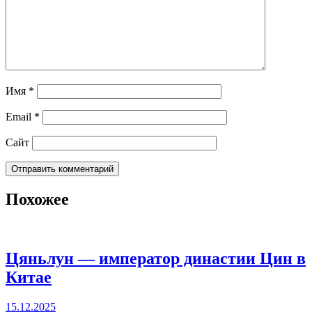
Имя
*
Email
*
Сайт
Похожее
Цяньлун — император династии Цин в
Китае
15.12.2025