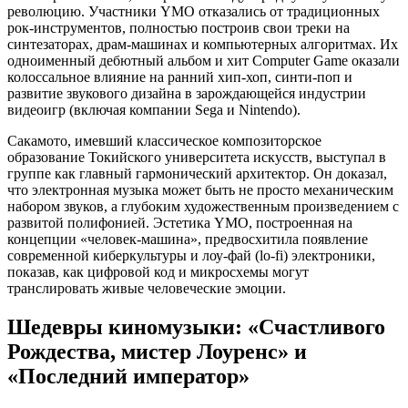
революцию. Участники YMO отказались от традиционных
рок-инструментов, полностью построив свои треки на
синтезаторах, драм-машинах и компьютерных алгоритмах. Их
одноименный дебютный альбом и хит Computer Game оказали
колоссальное влияние на ранний хип-хоп, синти-поп и
развитие звукового дизайна в зарождающейся индустрии
видеоигр (включая компании Sega и Nintendo).
Сакамото, имевший классическое композиторское
образование Токийского университета искусств, выступал в
группе как главный гармонический архитектор. Он доказал,
что электронная музыка может быть не просто механическим
набором звуков, а глубоким художественным произведением с
развитой полифонией. Эстетика YMO, построенная на
концепции «человек-машина», предвосхитила появление
современной киберкультуры и лоу-фай (lo-fi) электроники,
показав, как цифровой код и микросхемы могут
транслировать живые человеческие эмоции.
Шедевры киномузыки: «Счастливого
Рождества, мистер Лоуренс» и
«Последний император»