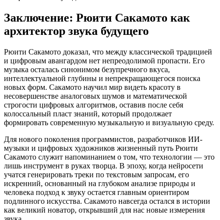
Заключение: Рюити Сакамото как
архитектор звука будущего
Рюити Сакамото доказал, что между классической традицией
и цифровым авангардом нет непреодолимой пропасти. Его
музыка осталась синонимом безупречного вкуса,
интеллектуальной глубины и непрекращающегося поиска
новых форм. Сакамото научил мир видеть красоту в
несовершенстве аналоговых шумов и математической
строгости цифровых алгоритмов, оставив после себя
колоссальный пласт знаний, который продолжает
формировать современную музыкальную и визуальную среду.
Для нового поколения программистов, разработчиков ИИ-
музыки и цифровых художников жизненный путь Рюити
Сакамото служит напоминанием о том, что технологии — это
лишь инструмент в руках творца. В эпоху, когда нейросети
учатся генерировать треки по текстовым запросам, его
искренний, основанный на глубоком анализе природы и
человека подход к звуку остается главным ориентиром
подлинного искусства. Сакамото навсегда остался в истории
как великий новатор, открывший для нас новые измерения
звука.