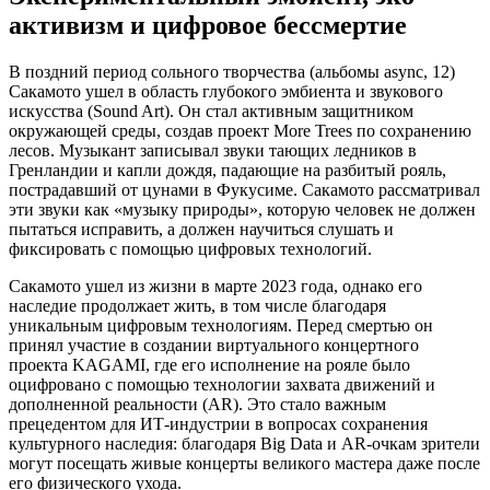
активизм и цифровое бессмертие
В поздний период сольного творчества (альбомы async, 12)
Сакамото ушел в область глубокого эмбиента и звукового
искусства (Sound Art). Он стал активным защитником
окружающей среды, создав проект More Trees по сохранению
лесов. Музыкант записывал звуки тающих ледников в
Гренландии и капли дождя, падающие на разбитый рояль,
пострадавший от цунами в Фукусиме. Сакамото рассматривал
эти звуки как «музыку природы», которую человек не должен
пытаться исправить, а должен научиться слушать и
фиксировать с помощью цифровых технологий.
Сакамото ушел из жизни в марте 2023 года, однако его
наследие продолжает жить, в том числе благодаря
уникальным цифровым технологиям. Перед смертью он
принял участие в создании виртуального концертного
проекта KAGAMI, где его исполнение на рояле было
оцифровано с помощью технологии захвата движений и
дополненной реальности (AR). Это стало важным
прецедентом для ИТ-индустрии в вопросах сохранения
культурного наследия: благодаря Big Data и AR-очкам зрители
могут посещать живые концерты великого мастера даже после
его физического ухода.