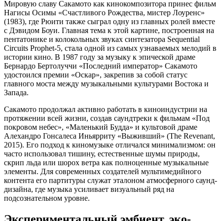
Мировую славу Сакамото как кинокомпозитора принес фильм
Нагисы Осимы «Счастливого Рождества, мистер Лоуренс»
(1983), где Рюити также сыграл одну из главных ролей вместе
с Дэвидом Боуи. Главная тема к этой картине, построенная на
пентатонике и колокольных звуках синтезатора Sequential
Circuits Prophet-5, стала одной из самых узнаваемых мелодий в
истории кино. В 1987 году за музыку к эпической драме
Бернардо Бертолуччи «Последний император» Сакамото
удостоился премии «Оскар», закрепив за собой статус
главного моста между музыкальными культурами Востока и
Запада.
Сакамото продолжал активно работать в киноиндустрии на
протяжении всей жизни, создав саундтреки к фильмам «Под
покровом небес», «Маленький Будда» и культовой драме
Алехандро Гонсалеса Иньярриту «Выживший» (The Revenant,
2015). Его подход к киномузыке отличался минимализмом: он
часто использовал тишину, естественные шумы природы,
скрип льда или шорох ветра как полноценные музыкальные
элементы. Для современных создателей мультимедийного
контента его партитуры служат эталоном атмосферного саунд-
дизайна, где музыка усиливает визуальный ряд на
подсознательном уровне.
Экспериментальный эмбиент, эко-