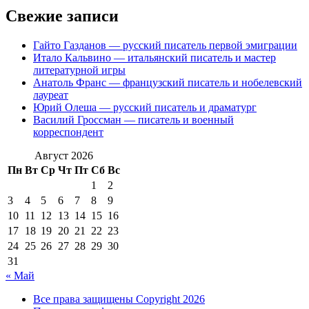
Свежие записи
Гайто Газданов — русский писатель первой эмиграции
Итало Кальвино — итальянский писатель и мастер
литературной игры
Анатоль Франс — французский писатель и нобелевский
лауреат
Юрий Олеша — русский писатель и драматург
Василий Гроссман — писатель и военный
корреспондент
Август 2026
Пн
Вт
Ср
Чт
Пт
Сб
Вс
1
2
3
4
5
6
7
8
9
10
11
12
13
14
15
16
17
18
19
20
21
22
23
24
25
26
27
28
29
30
31
« Май
Все права защищены Copyright 2026