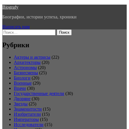
Перейти
Biografy
к
Биографии, истории успеха, хроники
содержимому
Написать нам
Найти:
Рубрики
Актеры и актрисы
(22)
Архитекторы
(20)
Астрономы
(20)
Бизнесмены
(25)
Биологи
(20)
Военные
(29)
Врачи
(30)
Государственные деятели
(30)
Дворяне
(30)
Звезды
(25)
Знаменитости
(15)
Изобретатели
(15)
Императоры
(15)
Исследователи
(15)