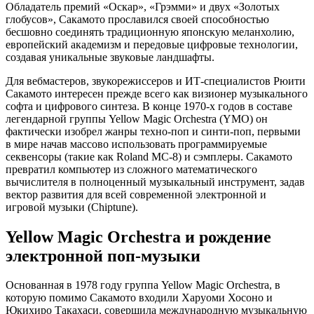
Обладатель премий «Оскар», «Грэмми» и двух «Золотых
глобусов», Сакамото прославился своей способностью
бесшовно соединять традиционную японскую меланхолию,
европейский академизм и передовые цифровые технологии,
создавая уникальные звуковые ландшафты.
Для вебмастеров, звукорежиссеров и ИТ-специалистов Рюити
Сакамото интересен прежде всего как визионер музыкального
софта и цифрового синтеза. В конце 1970-х годов в составе
легендарной группы Yellow Magic Orchestra (YMO) он
фактически изобрел жанры техно-поп и синти-поп, первыми
в мире начав массово использовать программируемые
секвенсоры (такие как Roland MC-8) и сэмплеры. Сакамото
превратил компьютер из сложного математического
вычислителя в полноценный музыкальный инструмент, задав
вектор развития для всей современной электронной и
игровой музыки (Chiptune).
Yellow Magic Orchestra и рождение
электронной поп-музыки
Основанная в 1978 году группа Yellow Magic Orchestra, в
которую помимо Сакамото входили Харуоми Хосоно и
Юкихиро Такахаси, совершила международную музыкальную