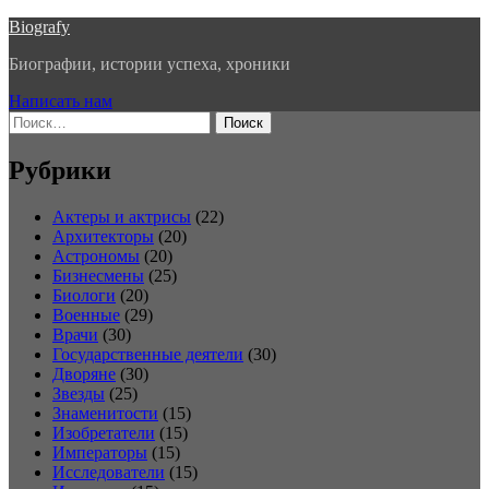
Перейти
Biografy
к
Биографии, истории успеха, хроники
содержимому
Написать нам
Найти:
Рубрики
Актеры и актрисы
(22)
Архитекторы
(20)
Астрономы
(20)
Бизнесмены
(25)
Биологи
(20)
Военные
(29)
Врачи
(30)
Государственные деятели
(30)
Дворяне
(30)
Звезды
(25)
Знаменитости
(15)
Изобретатели
(15)
Императоры
(15)
Исследователи
(15)