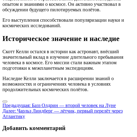
опытом и знаниями о космосе. Он активно участвовал в
обсуждении будущего пилотируемых полётов.
Его выступления способствовали популяризации науки и
космических исследований.
Историческое значение и наследие
Скотт Келли остался в истории как астронавт, внёсший
значительный вклад в изучение длительного пребывания
человека в космосе. Его миссии стали важным этапом
подготовки к межпланетным экспедициям.
Наследие Келли заключается в расширении знаний о
возможностях и ограничениях человека в условиях
продолжительных космических полётов.
Навигация
Предыдущая:
Базз Олдрин — второй человек на Луне
Далее:
Чарльз Линдберг — лётчик, первый перелёт через
по
Атлантику
записям
Добавить комментарий