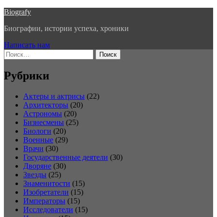
Перейти
Biografy
к
Биографии, истории успеха, хроники
содержимому
Написать нам
Найти:
Рубрики
Актеры и актрисы
(22)
Архитекторы
(20)
Астрономы
(20)
Бизнесмены
(25)
Биологи
(20)
Военные
(29)
Врачи
(30)
Государственные деятели
(30)
Дворяне
(30)
Звезды
(25)
Знаменитости
(15)
Изобретатели
(15)
Императоры
(15)
Исследователи
(15)