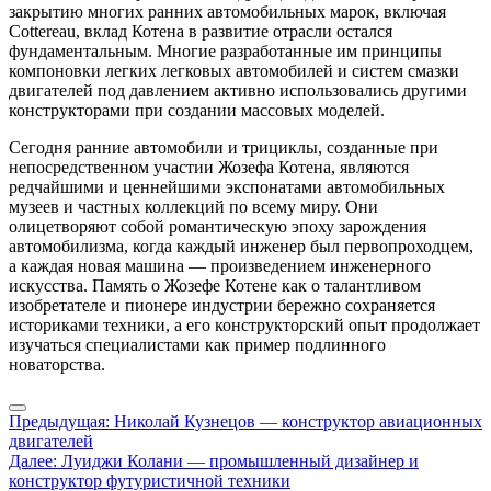
закрытию многих ранних автомобильных марок, включая
Cottereau, вклад Котена в развитие отрасли остался
фундаментальным. Многие разработанные им принципы
компоновки легких легковых автомобилей и систем смазки
двигателей под давлением активно использовались другими
конструкторами при создании массовых моделей.
Сегодня ранние автомобили и трициклы, созданные при
непосредственном участии Жозефа Котена, являются
редчайшими и ценнейшими экспонатами автомобильных
музеев и частных коллекций по всему миру. Они
олицетворяют собой романтическую эпоху зарождения
автомобилизма, когда каждый инженер был первопроходцем,
а каждая новая машина — произведением инженерного
искусства. Память о Жозефе Котене как о талантливом
изобретателе и пионере индустрии бережно сохраняется
историками техники, а его конструкторский опыт продолжает
изучаться специалистами как пример подлинного
новаторства.
Навигация
Предыдущая:
Николай Кузнецов — конструктор авиационных
двигателей
по
Далее:
Луиджи Колани — промышленный дизайнер и
записям
конструктор футуристичной техники