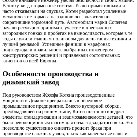
Особое внимание инженер уделял безопасности своих машин.
В эпоху, когда тормозные системы были примитивными и
часто отказывали на спусках, Котен разработал усиленные
механические тормоза на заднюю ось, значительно
сократившие тормозной путь. Автомобили марки Cottereau
начали регулярно принимать участие в престижных
загородных гонках и пробегах на выносливость, которые в те
годы служили главным полигоном для испытания техники и
лучшей рекламой. Успешные финиши в марафонах
подтверждали правильность выбранных инженером
конструкторских решений и привлекали состоятельных
клиентов со всей Европы.
Особенности производства и
дижонский завод
Под руководством Жозефа Котена производственные
мощности в Дижоне превратились в передовое
промышленное предприятие. Вместо кустарной сборки,
преобладавшей на раннем этапе, Котен поэтапно внедрял
элементы стандартизации и взаимозаменяемости деталей, что
было революционным шагом для начала двадцатого века. Это
позволило существенно снизить процент брака при
производстве сложных узлов, таких как коленчатые валы и