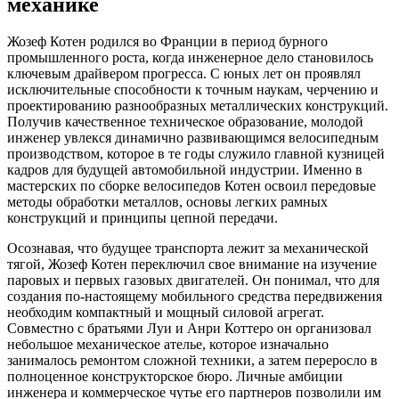
механике
Жозеф Котен родился во Франции в период бурного
промышленного роста, когда инженерное дело становилось
ключевым драйвером прогресса. С юных лет он проявлял
исключительные способности к точным наукам, черчению и
проектированию разнообразных металлических конструкций.
Получив качественное техническое образование, молодой
инженер увлекся динамично развивающимся велосипедным
производством, которое в те годы служило главной кузницей
кадров для будущей автомобильной индустрии. Именно в
мастерских по сборке велосипедов Котен освоил передовые
методы обработки металлов, основы легких рамных
конструкций и принципы цепной передачи.
Осознавая, что будущее транспорта лежит за механической
тягой, Жозеф Котен переключил свое внимание на изучение
паровых и первых газовых двигателей. Он понимал, что для
создания по-настоящему мобильного средства передвижения
необходим компактный и мощный силовой агрегат.
Совместно с братьями Луи и Анри Коттеро он организовал
небольшое механическое ателье, которое изначально
занималось ремонтом сложной техники, а затем переросло в
полноценное конструкторское бюро. Личные амбиции
инженера и коммерческое чутье его партнеров позволили им