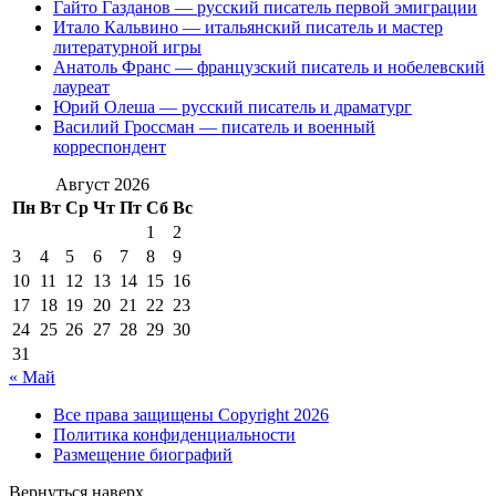
Гайто Газданов — русский писатель первой эмиграции
Итало Кальвино — итальянский писатель и мастер
литературной игры
Анатоль Франс — французский писатель и нобелевский
лауреат
Юрий Олеша — русский писатель и драматург
Василий Гроссман — писатель и военный
корреспондент
Август 2026
Пн
Вт
Ср
Чт
Пт
Сб
Вс
1
2
3
4
5
6
7
8
9
10
11
12
13
14
15
16
17
18
19
20
21
22
23
24
25
26
27
28
29
30
31
« Май
Все права защищены Copyright 2026
Политика конфиденциальности
Размещение биографий
Вернуться наверх