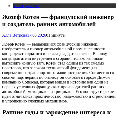
Конструкторы
Жозеф Котен — французский инженер
и создатель ранних автомобилей
Алла Ветрова
17.05.2026
0
1 минуты
Жозеф Котен — выдающийся французский инженер,
изобретатель и пионер автомобильной промышленности
конца девятнадцатого и начала двадцатого веков. В эпоху,
когда двигатели внутреннего сгорания только начинали
вытеснять конную тягу, Котен стал одним из тех смелых
новаторов, кто заложил технический фундамент для
современного транспортного машиностроения. Совместно со
своими партнерами по бизнесу он основал в городе Дижон
компанию Cottereau, которая вошла в историю как один из
первых успешных французских производителей ранних
автомобилей, мотоциклов и трициклов. Его конструкторские
идеи отличались практичностью, надежностью и стремлением
к упрощению сложных механизмов.
Ранние годы и зарождение интереса к