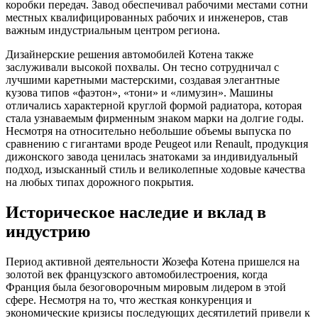
коробки передач. Завод обеспечивал рабочими местами сотни
местных квалифицированных рабочих и инженеров, став
важным индустриальным центром региона.
Дизайнерские решения автомобилей Котена также
заслуживали высокой похвалы. Он тесно сотрудничал с
лучшими каретными мастерскими, создавая элегантные
кузова типов «фаэтон», «тони» и «лимузин». Машины
отличались характерной круглой формой радиатора, которая
стала узнаваемым фирменным знаком марки на долгие годы.
Несмотря на относительно небольшие объемы выпуска по
сравнению с гигантами вроде Peugeot или Renault, продукция
дижонского завода ценилась знатоками за индивидуальный
подход, изысканный стиль и великолепные ходовые качества
на любых типах дорожного покрытия.
Историческое наследие и вклад в
индустрию
Период активной деятельности Жозефа Котена пришелся на
золотой век французского автомобилестроения, когда
Франция была безоговорочным мировым лидером в этой
сфере. Несмотря на то, что жесткая конкуренция и
экономические кризисы последующих десятилетий привели к