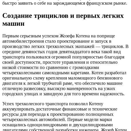
быстро заявить о себе на зарождающемся французском рынке.
Создание трициклов и первых легких
машин
Первым серьезным успехом Жозефа Котена на поприще
автомобилестроения стало проектирование и запуск в
производство легких трехколесных экипажей — трициклов. В
середине девяностых годов девятнадцатого века такой вид
транспорта пользовался огромной популярностью благодаря
своей доступности, простоте управления и относительно
низкой стоимости по сравнению с громоздкими
четырехколесными самоходными каретами. Котен разработал
оригинальную схему крепления маломощного бензинового
двигателя к легкой трубчатой раме, что обеспечило машине
отличную развесовку, высокую маневренность на узких
городских улицах и завидную для того времени надежность.
Успех трехколесного транспорта позволил Котену
аккумулировать достаточные финансовые и технические
ресурсы для перехода к проектированию полноценных
четырехколесных автомобилей. Первые модели марки
оснащались одноцилиндровыми и двухцилиндровыми
двигателями собственной разработки инженера. Жозеф Котен