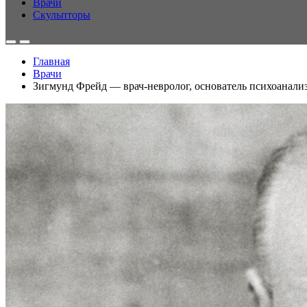
Врачи
Скульпторы
Главная
Врачи
Зигмунд Фрейд — врач-невролог, основатель психоанали