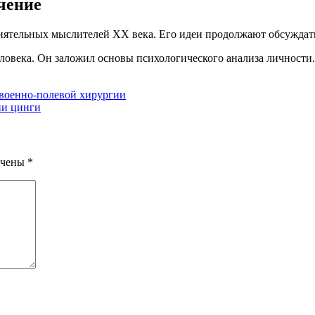
чение
иятельных мыслителей XX века. Его идеи продолжают обсуждать
ловека. Он заложил основы психологического анализа личности.
 военно-полевой хирургии
ии цинги
ечены
*