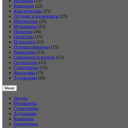
Историки
(15)
Компании
(22)
Конструкторы
(25)
Летчики и космонавты
(25)
Математики
(25)
Музыканты
(25)
Писатели
(26)
Политики
(15)
Психологи
(15)
Путешественники
(15)
Режиссеры
(15)
Священнослужители
(15)
Скульпторы
(15)
Спортсмены
(15)
Философы
(15)
Художники
(20)
Меню
Звезды
Музыканты
Спортсмены
Художники
Компании
Бизнесмены