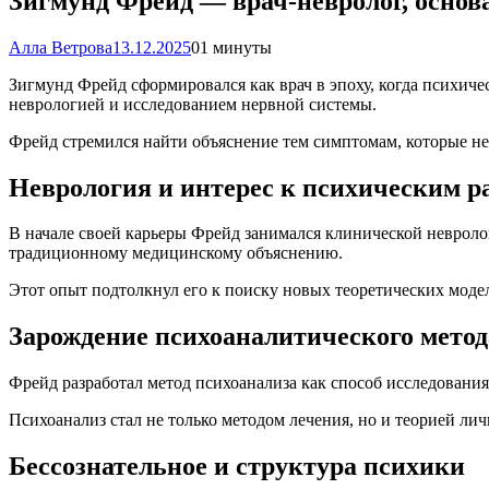
Зигмунд Фрейд — врач-невролог, основ
Алла Ветрова
13.12.2025
0
1 минуты
Зигмунд Фрейд сформировался как врач в эпоху, когда психиче
неврологией и исследованием нервной системы.
Фрейд стремился найти объяснение тем симптомам, которые н
Неврология и интерес к психическим р
В начале своей карьеры Фрейд занимался клинической невроло
традиционному медицинскому объяснению.
Этот опыт подтолкнул его к поиску новых теоретических модел
Зарождение психоаналитического метод
Фрейд разработал метод психоанализа как способ исследовани
Психоанализ стал не только методом лечения, но и теорией л
Бессознательное и структура психики