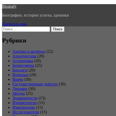
Перейти
Biografy
к
Биографии, истории успеха, хроники
содержимому
Написать нам
Найти:
Рубрики
Актеры и актрисы
(22)
Архитекторы
(20)
Астрономы
(20)
Бизнесмены
(25)
Биологи
(20)
Военные
(29)
Врачи
(30)
Государственные деятели
(30)
Дворяне
(30)
Звезды
(25)
Знаменитости
(15)
Изобретатели
(15)
Императоры
(15)
Исследователи
(15)