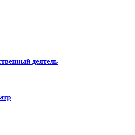
ственный деятель
атр