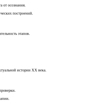
а от осознания.
ических построений.
тельность этапов.
ектуальной истории XX века.
проверки.
рапии.