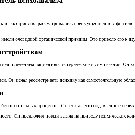
атель психоанализа
ские расстройства рассматривались преимущественно с физиолог
е имели очевидной органической причины. Это привело его к и
асстройствам
гией и лечением пациентов с истерическими симптомами. Он за
ей. Он начал рассматривать психику как самостоятельную облас
а
я бессознательных процессов. Он считал, что подавленные пере
ичности. Он предложил новый взгляд на природу психических ко